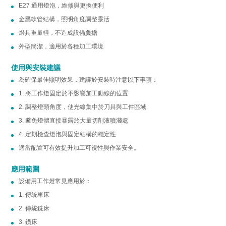
E27 通用燈泡，維修與更換便利
金屬軟管結構，照明角度調整靈活
燈具重量輕，不造成設備負擔
外型簡潔，適用於各種加工環境
使用與安裝建議
為確保最佳照明效果，建議於安裝時注意以下事項：
1. 將工作燈固定於不影響加工動線的位置
2. 調整燈頭角度，使光線集中於刀具與工件區域
3. 避免燈體直接暴露於大量切削液噴濺處
4. 定期檢查燈泡與固定結構的穩定性
適當配置可有效提升加工可視性與作業安全。
應用範圍
設備用工作燈常見應用於：
1. 傳統車床
2. 傳統銑床
3. 鑽床