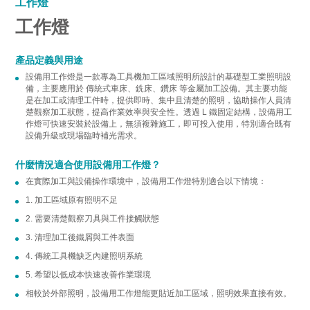
工作燈
工作燈
產品定義與用途
設備用工作燈是一款專為工具機加工區域照明所設計的基礎型工業照明設
備，主要應用於 傳統式車床、銑床、鑽床 等金屬加工設備。其主要功能
是在加工或清理工件時，提供即時、集中且清楚的照明，協助操作人員清
楚觀察加工狀態，提高作業效率與安全性。透過 L 鐵固定結構，設備用工
作燈可快速安裝於設備上，無須複雜施工，即可投入使用，特別適合既有
設備升級或現場臨時補光需求。
什麼情況適合使用設備用工作燈？
在實際加工與設備操作環境中，設備用工作燈特別適合以下情境：
1. 加工區域原有照明不足
2. 需要清楚觀察刀具與工件接觸狀態
3. 清理加工後鐵屑與工件表面
4. 傳統工具機缺乏內建照明系統
5. 希望以低成本快速改善作業環境
相較於外部照明，設備用工作燈能更貼近加工區域，照明效果直接有效。