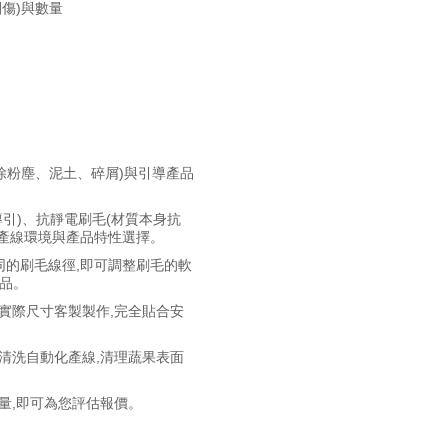
刮傷)與數量
去除粉塵、泥土、碎屑)與引導產品
導引)、抗靜電刷毛(材質本身抗
依產線環境與產品特性選擇。
同的刷毛線徑,即可調整刷毛的軟
產品。
備實際尺寸客製製作,完全貼合安
品清洗自動化產線,清理蔬果表面
量,即可為您評估報價。