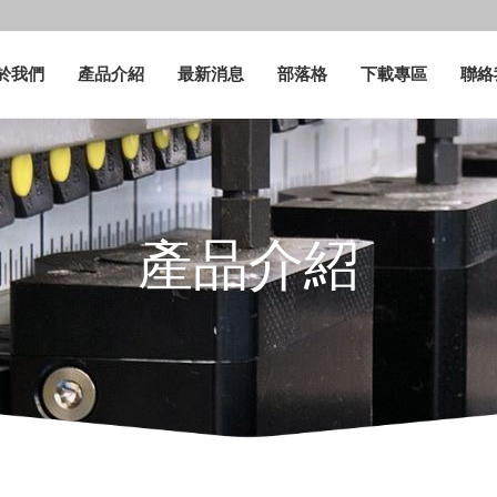
於我們
產品介紹
最新消息
部落格
下載專區
聯絡
產品介紹