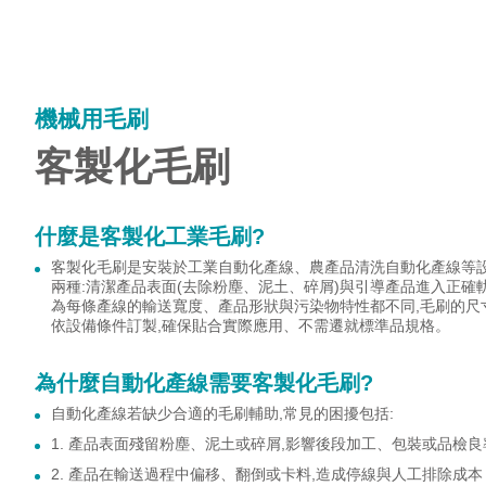
機械用毛刷
客製化毛刷
什麼是客製化工業毛刷?
客製化毛刷是安裝於工業自動化產線、農產品清洗自動化產線等設
兩種:清潔產品表面(去除粉塵、泥土、碎屑)與引導產品進入正確
為每條產線的輸送寬度、產品形狀與污染物特性都不同,毛刷的尺
依設備條件訂製,確保貼合實際應用、不需遷就標準品規格。
為什麼自動化產線需要客製化毛刷?
自動化產線若缺少合適的毛刷輔助,常見的困擾包括:
1. 產品表面殘留粉塵、泥土或碎屑,影響後段加工、包裝或品檢良
2. 產品在輸送過程中偏移、翻倒或卡料,造成停線與人工排除成本