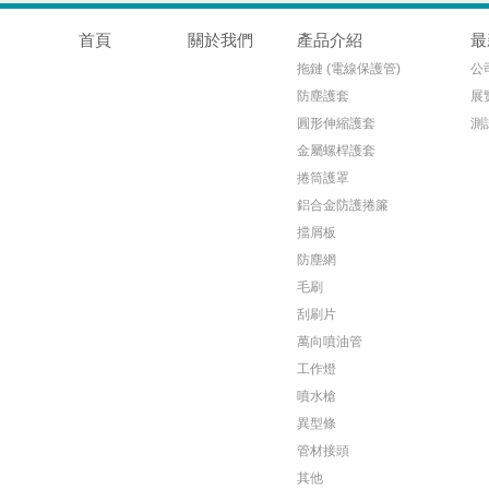
首頁
關於我們
產品介紹
最
拖鏈 (電線保護管)
公
防塵護套
展
圓形伸縮護套
測
金屬螺桿護套
捲筒護罩
鋁合金防護捲簾
擋屑板
防塵網
毛刷
刮刷片
萬向噴油管
工作燈
噴水槍
異型條
管材接頭
其他