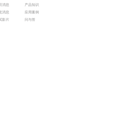
司消息
产品知识
览消息
应用案例
试影片
问与答