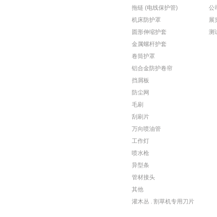
拖链 (电线保护管)
公
机床防护罩
展
圆形伸缩护套
测
金属螺杆护套
卷筒护罩
铝合金防护卷帘
挡屑板
防尘网
毛刷
刮刷片
万向喷油管
工作灯
喷水枪
异型条
管材接头
其他
灌木丛 . 割草机专用刀片