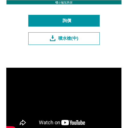
詢價
噴水槍(中)