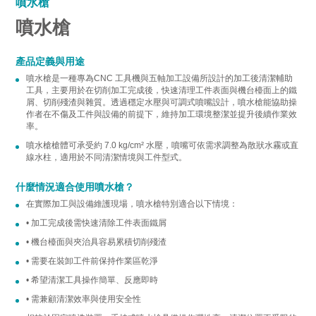
噴水槍
噴水槍
產品定義與用途
噴水槍是一種專為CNC 工具機與五軸加工設備所設計的加工後清潔輔助
工具，主要用於在切削加工完成後，快速清理工件表面與機台檯面上的鐵
屑、切削殘渣與雜質。透過穩定水壓與可調式噴嘴設計，噴水槍能協助操
作者在不傷及工件與設備的前提下，維持加工環境整潔並提升後續作業效
率。
噴水槍槍體可承受約 7.0 kg/cm² 水壓，噴嘴可依需求調整為散狀水霧或直
線水柱，適用於不同清潔情境與工件型式。
什麼情況適合使用噴水槍？
在實際加工與設備維護現場，噴水槍特別適合以下情境：
• 加工完成後需快速清除工件表面鐵屑
• 機台檯面與夾治具容易累積切削殘渣
• 需要在裝卸工件前保持作業區乾淨
• 希望清潔工具操作簡單、反應即時
• 需兼顧清潔效率與使用安全性