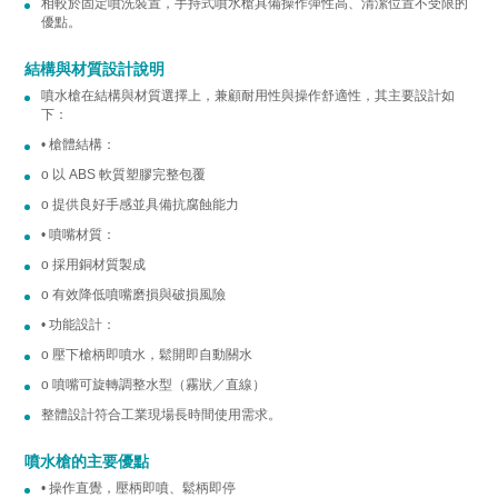
相較於固定噴洗裝置，手持式噴水槍具備操作彈性高、清潔位置不受限的
優點。
結構與材質設計說明
噴水槍在結構與材質選擇上，兼顧耐用性與操作舒適性，其主要設計如
下：
• 槍體結構：
o 以 ABS 軟質塑膠完整包覆
o 提供良好手感並具備抗腐蝕能力
• 噴嘴材質：
o 採用銅材質製成
o 有效降低噴嘴磨損與破損風險
• 功能設計：
o 壓下槍柄即噴水，鬆開即自動關水
o 噴嘴可旋轉調整水型（霧狀／直線）
整體設計符合工業現場長時間使用需求。
噴水槍的主要優點
• 操作直覺，壓柄即噴、鬆柄即停