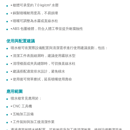
• 槍體可承受約 7.0 kg/cm² 水壓
• 銅製噴嘴耐用度高，不易損壞
• 噴嘴可調整為水霧或直線水柱
• ABS 包覆槍體，符合人體工學並提升耐腐蝕性
使用與配置建議
噴水槍可依實際設備配置與清潔需求進行使用建議規劃，包括：
• 清潔工件表面細屑時，建議使用霧狀水型
• 清理檯面或夾具縫隙時，可切換直線水柱
• 建議搭配適當排水設計，避免積水
• 使用後可簡單擦拭，延長噴嘴使用壽命
應用範圍
噴水槍常見應用於：
• CNC 工具機
• 五軸加工設備
• 工件裝卸與加工後清潔作業
透過適當的噴水槍配置，可有效提升加工後清潔效率，維持設備整潔並改