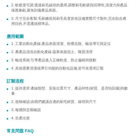
2. 軟硬度可調:透過刷毛線徑的選擇,調整刷毛軟硬與回彈性,清潔力與產品
保護兼顧,避免刮傷產品表面。
3. 尺寸完全客製:毛刷總長與刷毛長度皆依設備實際尺寸製作,完全貼合應
用目的,不需遷就標準品。
應用範圍
1. 工業自動化產線:產品表面清潔、粉塵去除、輸送導引與定位
2. 農產品清洗自動化產線:蔬果表面泥土、雜質清理
3. 輸送系統:引導產品進入正確軌道、防止偏移與跳動
4. 其他需要清潔或導引功能的自動化設備,皆可依需求訂製
訂製流程
1. 提供需求:產線類型、安裝位置尺寸、產品特性(材質、是否怕刮傷)與數
量
2. 規格確認:由我們建議合適的刷毛材質、線徑與尺寸
3. 報價與交期確認
4. 生產出貨
常見問題 FAQ